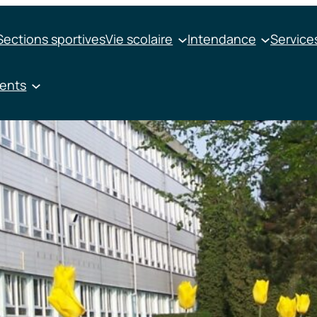
Sections sportives
Vie scolaire
Intendance
Services
ments