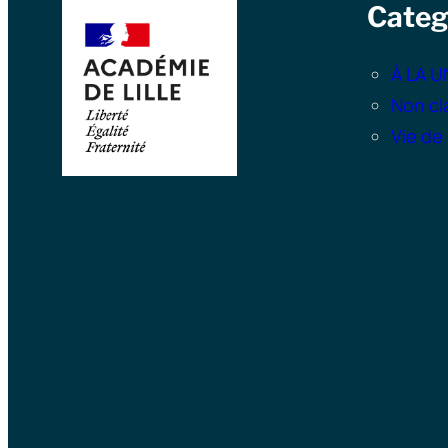
Categ
À LA U
Non cl
Vie de