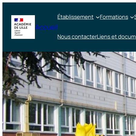
Skip
to
Établissement
Formations
content
Accueil
Nous contacter
Liens et docu